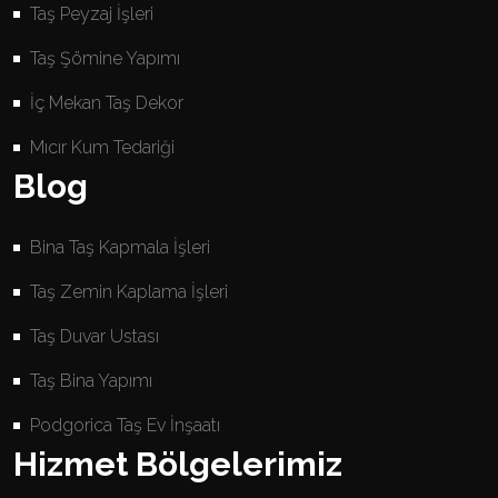
Taş Peyzaj İşleri
Taş Şömine Yapımı
İç Mekan Taş Dekor
Mıcır Kum Tedariği
Blog
Bina Taş Kapmala İşleri
Taş Zemin Kaplama İşleri
Taş Duvar Ustası
Taş Bina Yapımı
Podgorica Taş Ev İnşaatı
Hizmet Bölgelerimiz