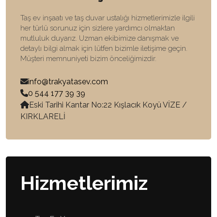
Taş ev inşaatı ve taş duvar ustalığı hizmetlerimizle ilgili
her türlü sorunuz için sizlere yardımcı olmaktan
mutluluk duyarız. Uzman ekibimize danışmak ve
detaylı bilgi almak için lütfen bizimle iletişime geçin.
Müşteri memnuniyeti bizim önceliğimizdir.
info@trakyatasev.com
0 544 177 39 39
Eski Tarihi Kantar No:22 Kışlacık Koyü VİZE /
KIRKLARELİ
Hizmetlerimiz