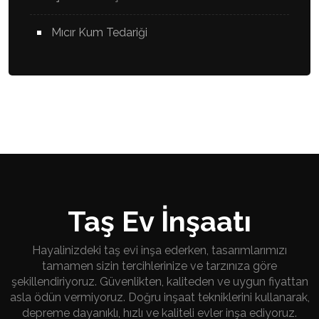
Mıcır Kum Tedariği
Taş Ev İnşaatı
Hayalinizdeki taş evi inşa ederken, tasarımlarımızı
tamamen sizin tercihlerinize ve tarzınıza göre
şekillendiriyoruz. Güvenlikten, kaliteden ve uygun fiyattan
asla ödün vermiyoruz. Doğru inşaat tekniklerini kullanarak,
depreme dayanıklı, hızlı ve kaliteli evler inşa ediyoruz.