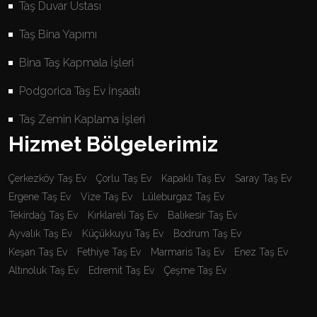
Taş Duvar Ustası
Taş Bina Yapımı
Bina Taş Kapmala İşleri
Podgorica Taş Ev İnşaatı
Taş Zemin Kaplama İşleri
Hizmet Bölgelerimiz
Çerkezköy Taş Ev
Çorlu Taş Ev
Kapaklı Taş Ev
Saray Taş Ev
Ergene Taş Ev
Vize Taş Ev
Lüleburgaz Taş Ev
Tekirdağ Taş Ev
Kırklareli Taş Ev
Balıkesir Taş Ev
Ayvalık Taş Ev
Küçükkuyu Taş Ev
Bodrum Taş Ev
Keşan Taş Ev
Fethiye Taş Ev
Marmaris Taş Ev
Enez Taş Ev
Altınoluk Taş Ev
Edremit Taş Ev
Çeşme Taş Ev